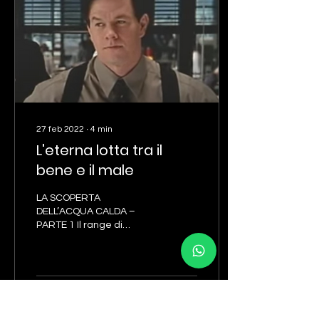
27 feb 2022
∙
4
min
L'eterna lotta tra il
bene e il male
LA SCOPERTA
DELL’ACQUA CALDA –
PARTE 1 Il range di
movimento è una delle
variabili più importanti:
deve essere
assolutamente...
89
0
12