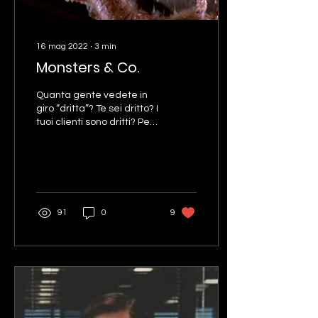
16 mag 2022
∙
3
min
Monsters & Co.
Quanta gente vedete in
giro “dritta”? Te sei dritto? I
tuoi clienti sono dritti? Per
capirci meglio se te li
guardi nelle tre
dimensioni...
91
0
9